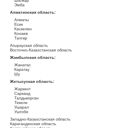
Шалкар
Эмба
Алматинская область
:
Алматы
Есик
Каскелен
Конаев
Талгар
Атырауская область
Восточно-Казахстанская область
Жамбылская область
:
Жанатас
Каратау
Шу
Жетысуская область
:
Жаркент
Сарканд
Талдыкорган
Текели
Ушарал
Уштобе
Западно-Казахстанская область
Карагандинская область