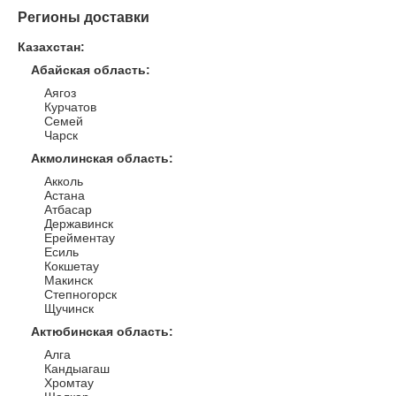
Регионы доставки
Казахстан
:
Абайская область
:
Аягоз
Курчатов
Семей
Чарск
Акмолинская область
:
Акколь
Астана
Атбасар
Державинск
Ерейментау
Есиль
Кокшетау
Макинск
Степногорск
Щучинск
Актюбинская область
:
Алга
Кандыагаш
Хромтау