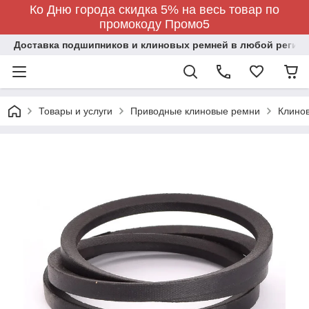
Ко Дню города скидка 5% на весь товар по
промокоду Промо5
Доставка подшипников и клиновых ремней в любой регион
Товары и услуги
Приводные клиновые ремни
Клино