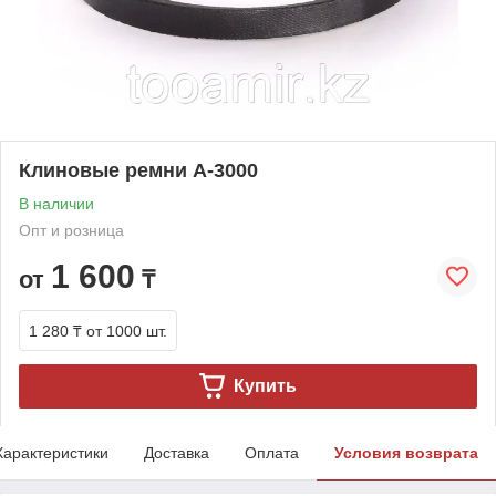
Клиновые ремни А-3000
В наличии
Опт и розница
1 600
от
₸
1 280 ₸
от 1000 шт.
Купить
Характеристики
Доставка
Оплата
Условия возврата