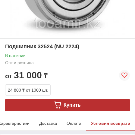
Подшипник 32524 (NU 2224)
В наличии
Опт и розница
31 000
от
₸
24 800 ₸
от 1000 шт.
Купить
Характеристики
Доставка
Оплата
Условия возврата