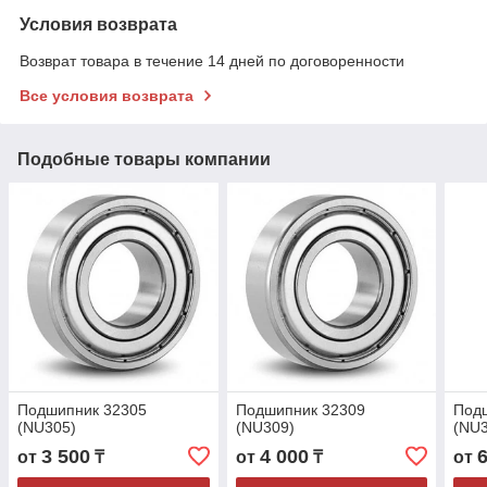
Условия возврата
Возврат товара в течение 14 дней по договоренности
Все условия возврата
Подобные товары компании
Подшипник 32305
Подшипник 32309
Под
(NU305)
(NU309)
(NU
3 500
4 000
от
₸
от
₸
от