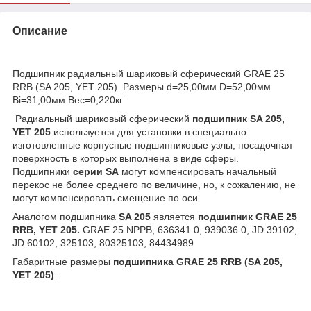
Описание
Подшипник радиальный шариковый сферический GRAE 25
RRB (SA 205, YET 205). Размеры d=25,00мм D=52,00мм
Ві=31,00мм Вес=0,220кг
Радиальный шариковый сферический
подшипник
SA 205,
YET 205
используется для установки в специально
изготовленные корпусные подшипниковые узлы, посадочная
поверхность в которых выполнена в виде сферы.
Подшипники
серии SA
могут компенсировать начальный
перекос не более среднего по величине, но, к сожалению, не
могут компенсировать смещение по оси.
Аналогом подшипника
SA 205
является
подшипник GRAE 25
RRB, YET 205.
GRAE 25 NPPB, 636341.0, 939036.0, JD 39102,
JD 60102, 325103, 80325103, 84434989
Габаритные размеры
подшипника GRAE 25 RRB (SA 205,
YET 205)
: