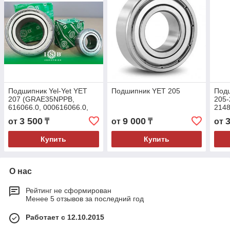
Подшипник Yel-Yet YET
Подшипник YET 205
Подш
207 (GRAE35NPPB,
205-
616066.0, 000616066.0,
2148
AH132823, AZ19427,
25x5
3 500
9 000
от
₸
от
₸
от
AZ19428, 322360, AD
-104932,
Купить
Купить
О нас
Рейтинг не сформирован
Менее 5 отзывов за последний год
Работает с 12.10.2015