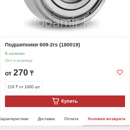
Подшипники 609-2rs (180019)
В наличии
Опт и розница
270
от
₸
216 ₸
от 1000 шт.
Купить
Характеристики
Доставка
Оплата
Условия возврата