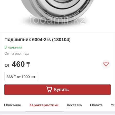
Подшипник 6004-2rs (180104)
В наличии
Опт и розница
460
от
₸
368 ₸
от 1000 шт.
Купить
Описание
Характеристики
Доставка
Оплата
Ус