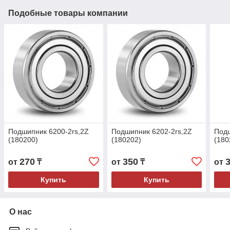
Подобные товары компании
Подшипник 6200-2rs,2Z
Подшипник 6202-2rs,2Z
Подш
(180200)
(180202)
(180
270
350
от
₸
от
₸
от
Купить
Купить
О нас