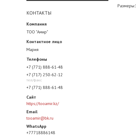
Размеры:
КОНТАКТЫ
ТОО "Амир"
Мария
+7 (771) 888-61-48
+7 (717) 250-62-12
тел/факс
+7 (771) 888-61-48
https://tooamir.kz/
tooamir@bk.ru
+77718886148