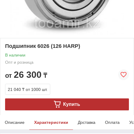
Подшипник 6026 (126 HARP)
В наличии
Опт и розница
26 300
от
₸
21 040 ₸
от 1000 шт.
Купить
Описание
Характеристики
Доставка
Оплата
Ус