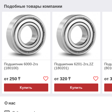
Подобные товары компании
Подшипник 6000-2rs
Подшипник 6201-2rs,2Z
Под
(180100)
(180201)
(801
250
320
от
₸
от
₸
от
Купить
Купить
О нас