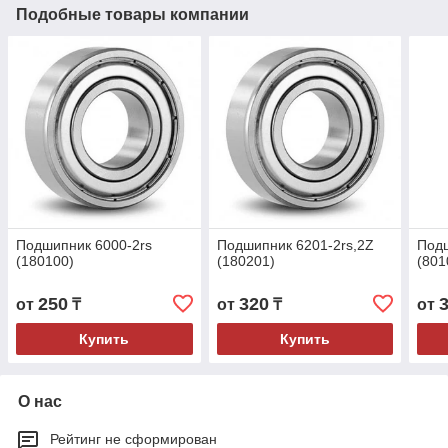
Подобные товары компании
Подшипник 6000-2rs
Подшипник 6201-2rs,2Z
Под
(180100)
(180201)
(801
250
320
от
₸
от
₸
от
Купить
Купить
О нас
Рейтинг не сформирован