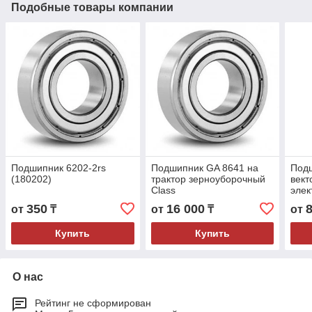
Подобные товары компании
Подшипник 6202-2rs
Подшипник GA 8641 на
Под
(180202)
трактор зерноуборочный
вект
Class
элек
дроб
350
16 000
от
₸
от
₸
от
Купить
Купить
О нас
Рейтинг не сформирован