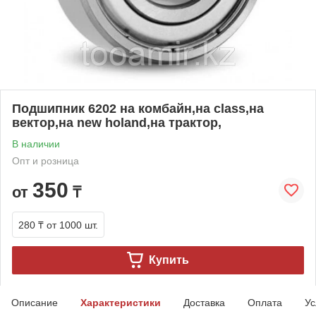
Подшипник 6202 на комбайн,на class,на
вектор,на new holand,на трактор,
В наличии
Опт и розница
350
от
₸
280 ₸
от 1000 шт.
Купить
Описание
Характеристики
Доставка
Оплата
Ус