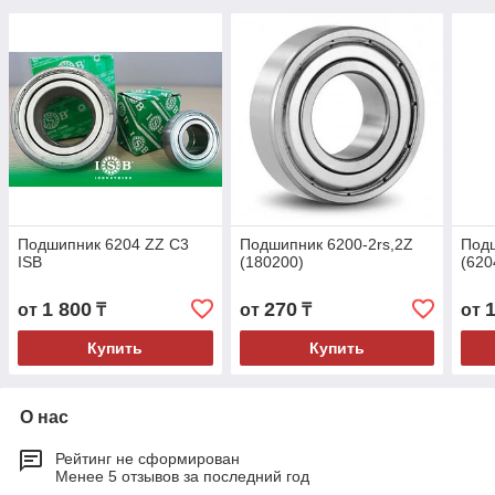
Подшипник 6204 ZZ C3
Подшипник 6200-2rs,2Z
Подш
ISB
(180200)
(620
1 800
270
от
₸
от
₸
от
Купить
Купить
О нас
Рейтинг не сформирован
Менее 5 отзывов за последний год