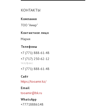
КОНТАКТЫ
ТОО "Амир"
Мария
+7 (771) 888-61-48
+7 (717) 250-62-12
тел/факс
+7 (771) 888-61-48
https://tooamir.kz/
tooamir@bk.ru
+77718886148