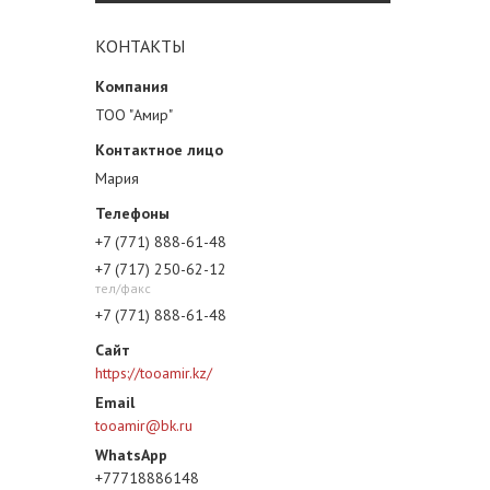
КОНТАКТЫ
ТОО "Амир"
Мария
+7 (771) 888-61-48
+7 (717) 250-62-12
тел/факс
+7 (771) 888-61-48
https://tooamir.kz/
tooamir@bk.ru
+77718886148