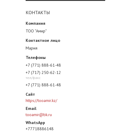
КОНТАКТЫ
ТОО "Амир"
Мария
+7 (771) 888-61-48
+7 (717) 250-62-12
тел/факс
+7 (771) 888-61-48
https://tooamir.kz/
tooamir@bk.ru
+77718886148