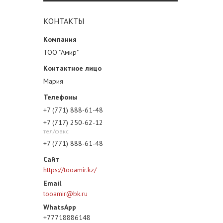
КОНТАКТЫ
ТОО "Амир"
Мария
+7 (771) 888-61-48
+7 (717) 250-62-12
тел/факс
+7 (771) 888-61-48
https://tooamir.kz/
tooamir@bk.ru
+77718886148