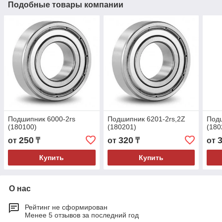
Подобные товары компании
Подшипник 6000-2rs
Подшипник 6201-2rs,2Z
Подш
(180100)
(180201)
(180
250
320
от
₸
от
₸
от
Купить
Купить
О нас
Рейтинг не сформирован
Менее 5 отзывов за последний год