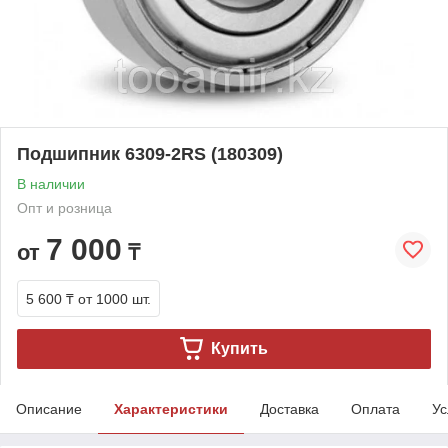
Подшипник 6309-2RS (180309)
В наличии
Опт и розница
7 000
от
₸
5 600 ₸
от 1000 шт.
Купить
Описание
Характеристики
Доставка
Оплата
Ус