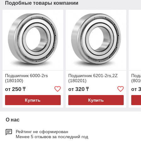
Подобные товары компании
Подшипник 6000-2rs
Подшипник 6201-2rs,2Z
Под
(180100)
(180201)
(801
250
320
от
₸
от
₸
от
Купить
Купить
О нас
Рейтинг не сформирован
Менее 5 отзывов за последний год