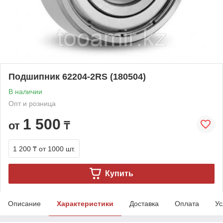
Подшипник 62204-2RS (180504)
В наличии
Опт и розница
1 500
от
₸
1 200 ₸
от 1000 шт.
Купить
Описание
Характеристики
Доставка
Оплата
Ус