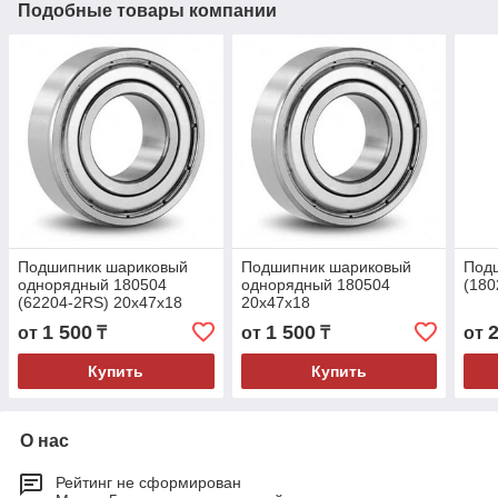
Подобные товары компании
Подшипник шариковый
Подшипник шариковый
Подш
однорядный 180504
однорядный 180504
(180
(62204-2RS) 20x47x18
20x47x18
1 500
1 500
от
₸
от
₸
от
Купить
Купить
О нас
Рейтинг не сформирован