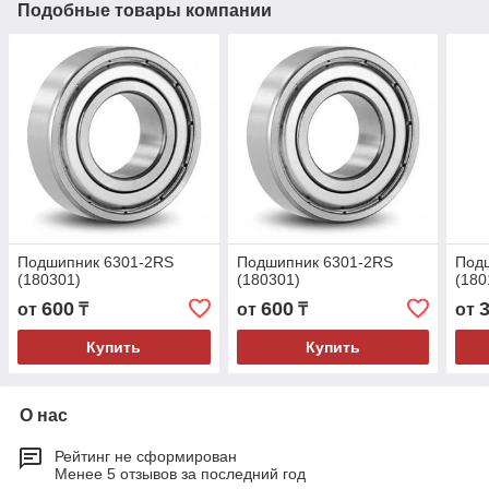
Подобные товары компании
Подшипник 6301-2RS
Подшипник 6301-2RS
Подш
(180301)
(180301)
(180
600
600
от
₸
от
₸
от
Купить
Купить
О нас
Рейтинг не сформирован
Менее 5 отзывов за последний год