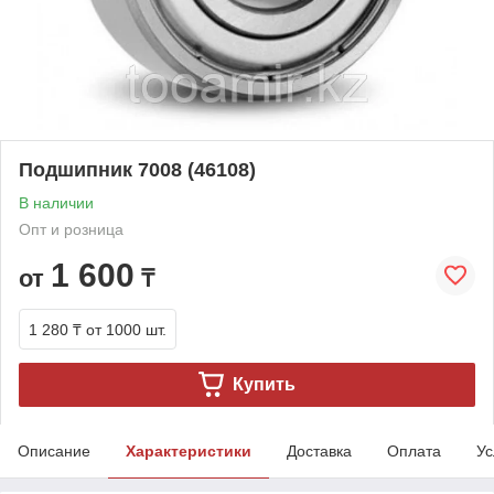
Подшипник 7008 (46108)
В наличии
Опт и розница
1 600
от
₸
1 280 ₸
от 1000 шт.
Купить
Описание
Характеристики
Доставка
Оплата
Ус