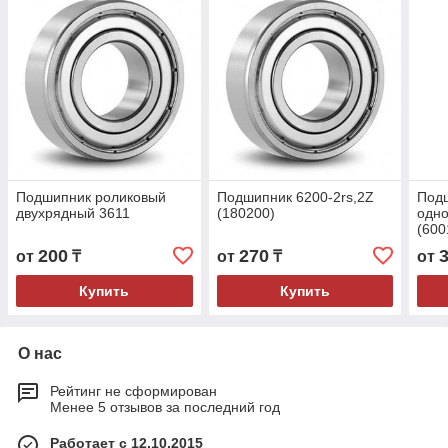
Подшипник роликовый
Подшипник 6200-2rs,2Z
Под
двухрядный 3611
(180200)
одн
(600
200
270
от
₸
от
₸
от
Купить
Купить
О нас
Рейтинг не сформирован
Менее 5 отзывов за последний год
Работает с 12.10.2015