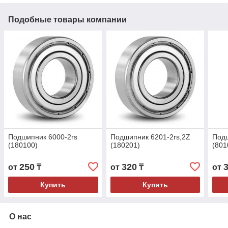
Подобные товары компании
Подшипник 6000-2rs
Подшипник 6201-2rs,2Z
Под
(180100)
(180201)
(801
250
320
от
₸
от
₸
от
Купить
Купить
О нас