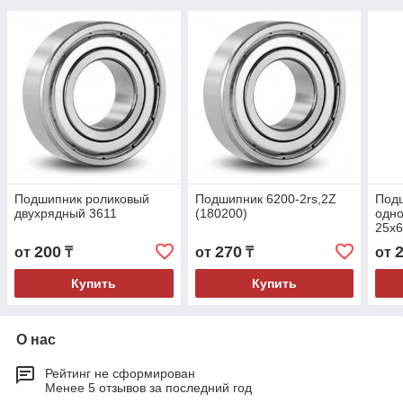
Подшипник роликовый
Подшипник 6200-2rs,2Z
Под
двухрядный 3611
(180200)
одн
25x
200
270
от
₸
от
₸
от
Купить
Купить
О нас
Рейтинг не сформирован
Менее 5 отзывов за последний год