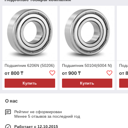
Подшипник 6206N (50206)
Подшипник 50104(6004 N)
Подш
800
900
от
₸
от
₸
от
Купить
Купить
О нас
Рейтинг не сформирован
Менее 5 отзывов за последний год
Работает с 12.10.2015