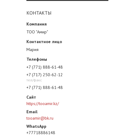
КОНТАКТЫ
ТОО "Амир"
Мария
+7 (771) 888-61-48
+7 (717) 250-62-12
тел/факс
+7 (771) 888-61-48
https://tooamir.kz/
tooamir@bk.ru
+77718886148