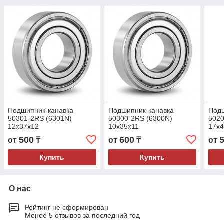
Подшипник-канавка
Подшипник-канавка
Под
50301-2RS (6301N)
50300-2RS (6300N)
5020
12x37x12
10x35x11
17x
500
600
от
₸
от
₸
от
Купить
Купить
О нас
Рейтинг не сформирован
Менее 5 отзывов за последний год