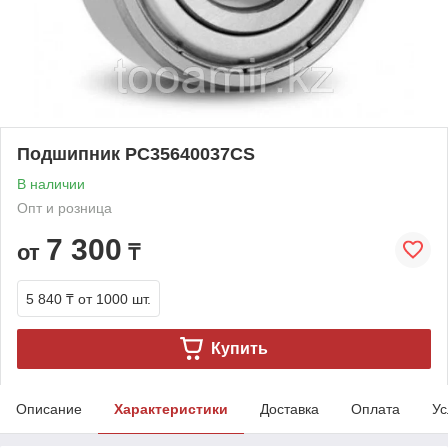
Подшипник PC35640037CS
В наличии
Опт и розница
7 300
от
₸
5 840 ₸
от 1000 шт.
Купить
Описание
Характеристики
Доставка
Оплата
Ус