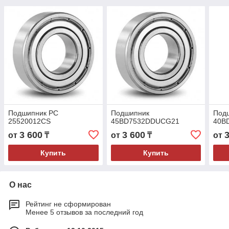
Подшипник PC
Подшипник
Под
25520012CS
45BD7532DDUCG21
40B
3 600
3 600
от
₸
от
₸
от
Купить
Купить
О нас
Рейтинг не сформирован
Менее 5 отзывов за последний год