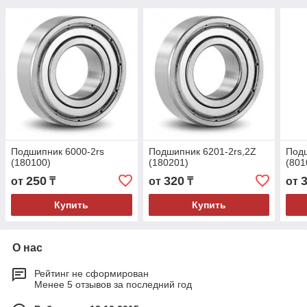
Подшипник 6000-2rs
Подшипник 6201-2rs,2Z
Под
(180100)
(180201)
(801
250
320
от
₸
от
₸
от
Купить
Купить
О нас
Рейтинг не сформирован
Менее 5 отзывов за последний год