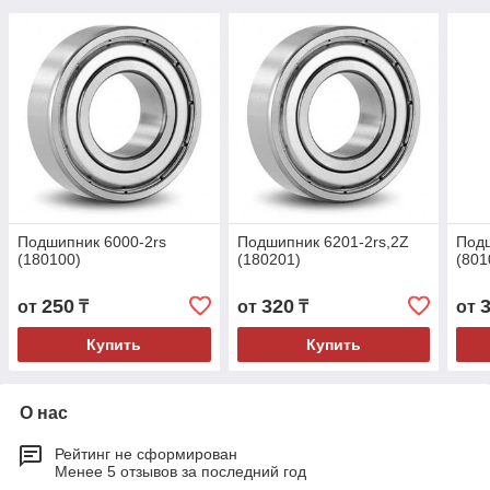
Подшипник 6000-2rs
Подшипник 6201-2rs,2Z
Под
(180100)
(180201)
(801
250
320
от
₸
от
₸
от
Купить
Купить
О нас
Рейтинг не сформирован
Менее 5 отзывов за последний год