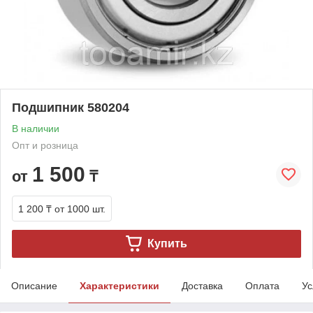
Подшипник 580204
В наличии
Опт и розница
1 500
от
₸
1 200 ₸
от 1000 шт.
Купить
Описание
Характеристики
Доставка
Оплата
Ус