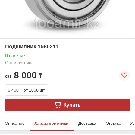
Подшипник 1580211
В наличии
Опт и розница
8 000
от
₸
6 400 ₸
от 1000 шт.
Купить
Описание
Характеристики
Доставка
Оплата
Ус