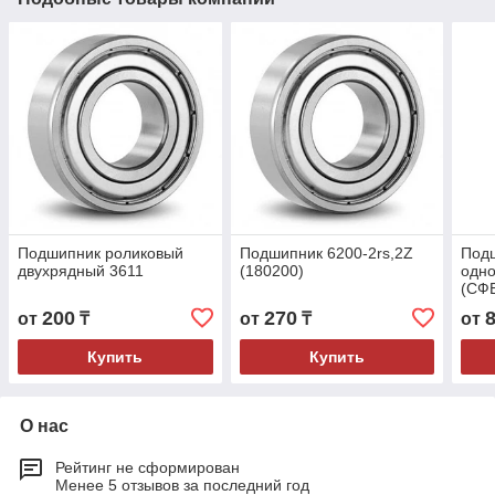
Подшипник роликовый
Подшипник 6200-2rs,2Z
Под
двухрядный 3611
(180200)
одн
(СФЕ
200
270
от
₸
от
₸
от
Купить
Купить
О нас
Рейтинг не сформирован
Менее 5 отзывов за последний год