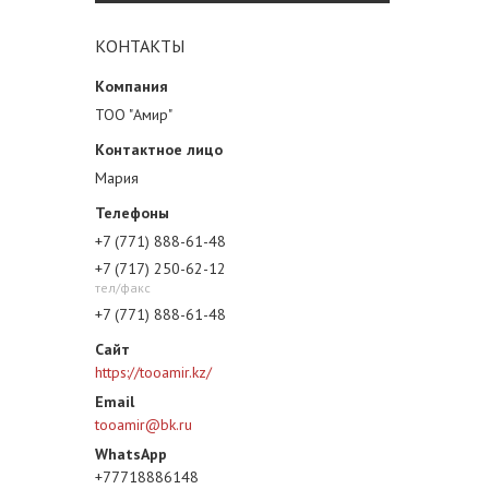
КОНТАКТЫ
ТОО "Амир"
Мария
+7 (771) 888-61-48
+7 (717) 250-62-12
тел/факс
+7 (771) 888-61-48
https://tooamir.kz/
tooamir@bk.ru
+77718886148