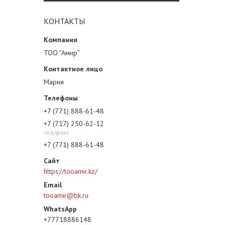
КОНТАКТЫ
ТОО "Амир"
Мария
+7 (771) 888-61-48
+7 (717) 250-62-12
тел/факс
+7 (771) 888-61-48
https://tooamir.kz/
tooamir@bk.ru
+77718886148