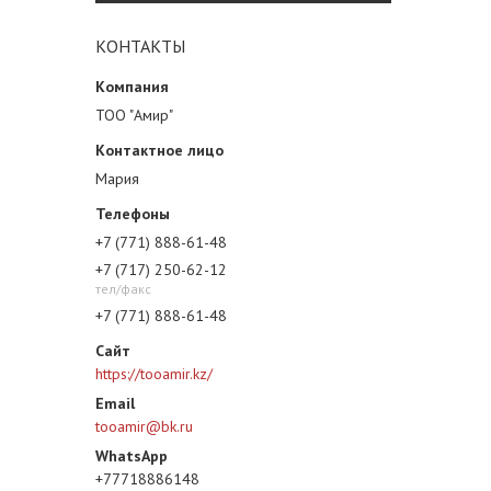
КОНТАКТЫ
ТОО "Амир"
Мария
+7 (771) 888-61-48
+7 (717) 250-62-12
тел/факс
+7 (771) 888-61-48
https://tooamir.kz/
tooamir@bk.ru
+77718886148