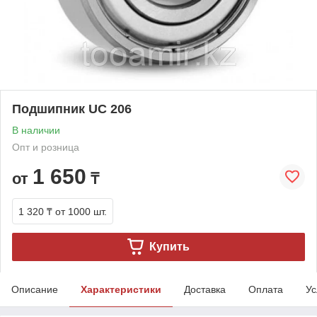
Подшипник UC 206
В наличии
Опт и розница
1 650
от
₸
1 320 ₸
от 1000 шт.
Купить
Описание
Характеристики
Доставка
Оплата
Ус