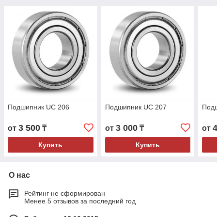
Подшипник UC 206
Подшипник UC 207
Под
3 500
3 000
от
₸
от
₸
от
Купить
Купить
О нас
Рейтинг не сформирован
Менее 5 отзывов за последний год