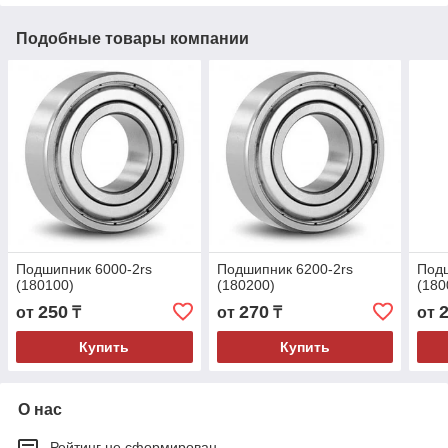
Подобные товары компании
Подшипник 6000-2rs
Подшипник 6200-2rs
Подш
(180100)
(180200)
(180
250
270
от
₸
от
₸
от
Купить
Купить
О нас
Рейтинг не сформирован