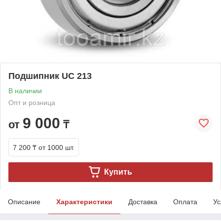
Подшипник UC 213
В наличии
Опт и розница
9 000
от
₸
7 200 ₸
от 1000 шт.
Купить
Описание
Характеристики
Доставка
Оплата
Ус