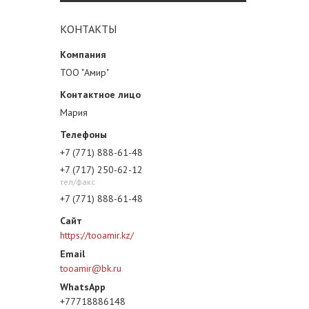
КОНТАКТЫ
ТОО "Амир"
Мария
+7 (771) 888-61-48
+7 (717) 250-62-12
тел/факс
+7 (771) 888-61-48
https://tooamir.kz/
tooamir@bk.ru
+77718886148