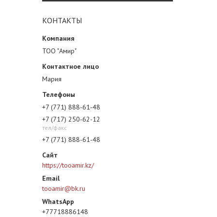
КОНТАКТЫ
ТОО "Амир"
Мария
+7 (771) 888-61-48
+7 (717) 250-62-12
тел/факс
+7 (771) 888-61-48
https://tooamir.kz/
tooamir@bk.ru
+77718886148