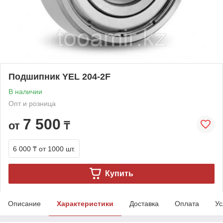
Подшипник YEL 204-2F
В наличии
Опт и розница
7 500
от
₸
6 000 ₸
от 1000 шт.
Купить
Описание
Характеристики
Доставка
Оплата
Ус