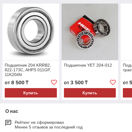
Подшипник 204 KRRB2,
Подшипник YET 204-012
Под
822-173C, AHPS 011GP,
трак
11K204N
8 500
3 500
от
₸
от
₸
от
Купить
Купить
О нас
Рейтинг не сформирован
Менее 5 отзывов за последний год