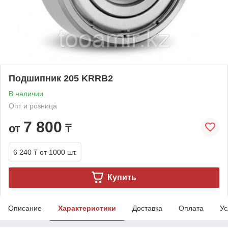
Подшипник 205 KRRB2
В наличии
Опт и розница
7 800
от
₸
6 240 ₸
от 1000 шт.
Купить
Описание
Характеристики
Доставка
Оплата
Ус