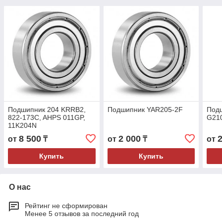
Подшипник 204 KRRB2,
Подшипник YAR205-2F
Под
822-173C, AHPS 011GP,
G21
11K204N
8 500
2 000
от
₸
от
₸
от
Купить
Купить
О нас
Рейтинг не сформирован
Менее 5 отзывов за последний год