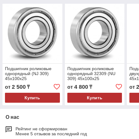
Подшипник роликовые
Подшипник роликовые
Под
однорядный (NJ 309)
однорядный 32309 (NU
двух
45x100x25
309) 45x100x25
45x
2 500
4 800
от
₸
от
₸
от
Купить
Купить
О нас
Рейтинг не сформирован
Менее 5 отзывов за последний год