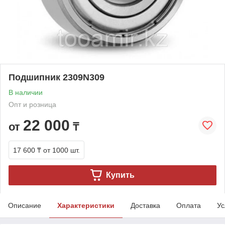
Подшипник 2309N309
В наличии
Опт и розница
22 000
от
₸
17 600 ₸
от 1000 шт.
Купить
Описание
Характеристики
Доставка
Оплата
Ус