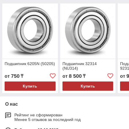
Подшипник 6205N (50205)
Подшипник 32314
Под
(NU314)
923
750
8 500
от
₸
от
₸
от
Купить
Купить
О нас
Рейтинг не сформирован
Менее 5 отзывов за последний год