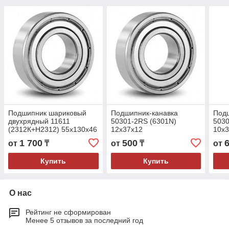
Подшипник шариковый
Подшипник-канавка
Под
двухрядный 11611
50301-2RS (6301N)
5030
(2312К+Н2312) 55x130x46
12x37x12
10x3
1 700
500
от
₸
от
₸
от
Купить
Купить
О нас
Рейтинг не сформирован
Менее 5 отзывов за последний год