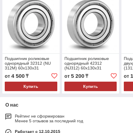
Подшипник роликовые
Подшипник роликовые
Под
однорядный 32312 (NU
однорядный 42312
двух
312М) 60x130x31
(NJ312) 60x130x31
(131
4 500
5 200
от
₸
от
₸
от
Купить
Купить
О нас
Рейтинг не сформирован
Менее 5 отзывов за последний год
Работает с 12.10.2015