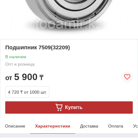
Подшипник 7509(32209)
В наличии
Опт и розница
5 900
от
₸
4 720 ₸
от 1000 шт.
Купить
Описание
Характеристики
Доставка
Оплата
Ус