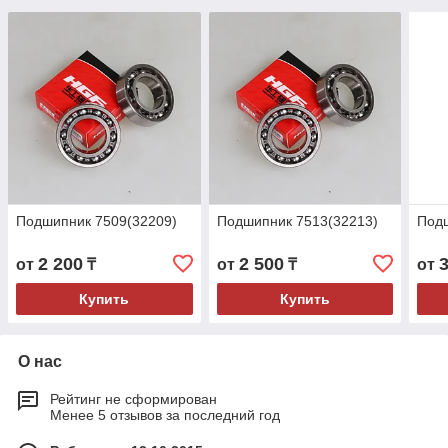
Подшипник 7509(32209)
Подшипник 7513(32213)
Подш
2 200
2 500
от
₸
от
₸
от
Купить
Купить
О нас
Рейтинг не сформирован
Менее 5 отзывов за последний год