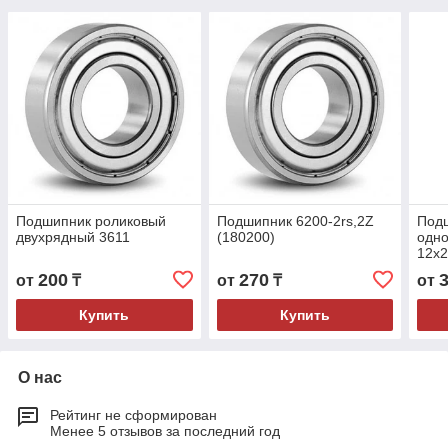
Подшипник роликовый
Подшипник 6200-2rs,2Z
Под
двухрядный 3611
(180200)
одно
12x
200
270
от
₸
от
₸
от
Купить
Купить
О нас
Рейтинг не сформирован
Менее 5 отзывов за последний год