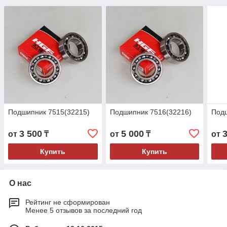
Подшипник 7515(32215)
Подшипник 7516(32216)
Под
3 500
5 000
от
₸
от
₸
от
Купить
Купить
О нас
Рейтинг не сформирован
Менее 5 отзывов за последний год