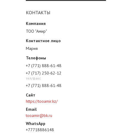
КОНТАКТЫ
ТОО "Амир"
Мария
+7 (771) 888-61-48
+7 (717) 250-62-12
тел/факс
+7 (771) 888-61-48
https://tooamir.kz/
tooamir@bk.ru
+77718886148