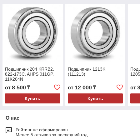
Подшипник 204 KRRB2,
Подшипник 1213K
Под
822-173C, AHPS 011GP,
(111213)
120
11K204N
8 500
12 000
от
₸
от
₸
от
Купить
Купить
О нас
Рейтинг не сформирован
Менее 5 отзывов за последний год