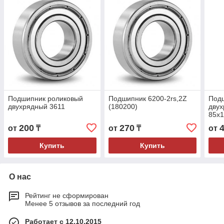
Подшипник роликовый
Подшипник 6200-2rs,2Z
Под
двухрядный 3611
(180200)
двух
85x
200
270
от
₸
от
₸
от
Купить
Купить
О нас
Рейтинг не сформирован
Менее 5 отзывов за последний год
Работает с 12.10.2015