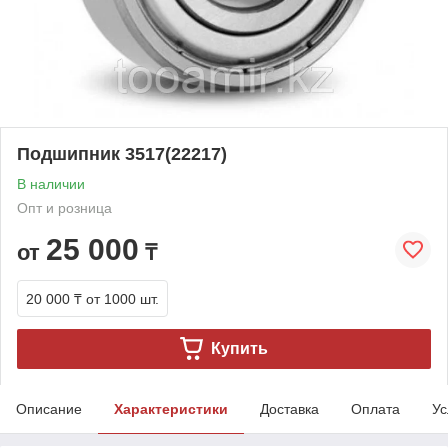
Подшипник 3517(22217)
В наличии
Опт и розница
25 000
от
₸
20 000 ₸
от 1000 шт.
Купить
Описание
Характеристики
Доставка
Оплата
Ус