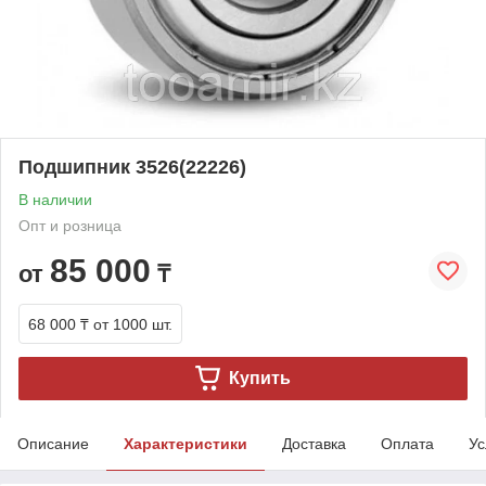
Подшипник 3526(22226)
В наличии
Опт и розница
85 000
от
₸
68 000 ₸
от 1000 шт.
Купить
Описание
Характеристики
Доставка
Оплата
Ус