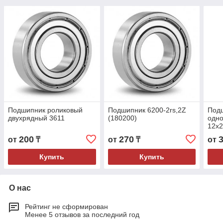
Подшипник роликовый
Подшипник 6200-2rs,2Z
Под
двухрядный 3611
(180200)
одно
12x
200
270
от
₸
от
₸
от
Купить
Купить
О нас
Рейтинг не сформирован
Менее 5 отзывов за последний год